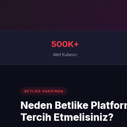
500K+
Aktif Kullanıcı
BETLIKE HAKKINDA
Neden Betlike Platfo
Tercih Etmelisiniz?