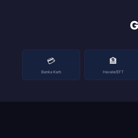
G
💳
🏦
Banka Kartı
Havale/EFT