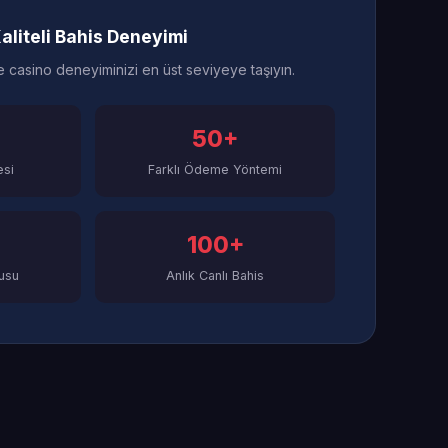
aliteli Bahis Deneyimi
ve casino deneyiminizi en üst seviyeye taşıyın.
50+
esi
Farklı Ödeme Yöntemi
100+
usu
Anlık Canlı Bahis