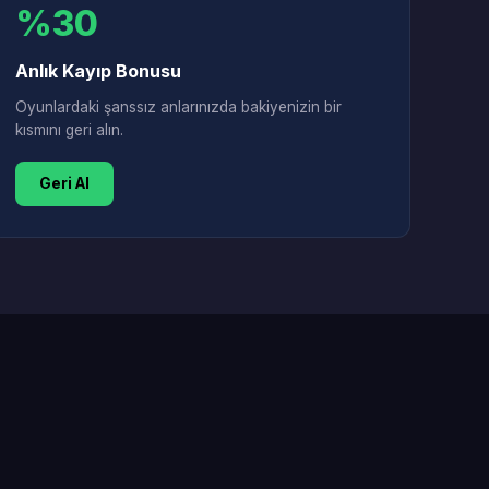
%30
Anlık Kayıp Bonusu
Oyunlardaki şanssız anlarınızda bakiyenizin bir
kısmını geri alın.
Geri Al