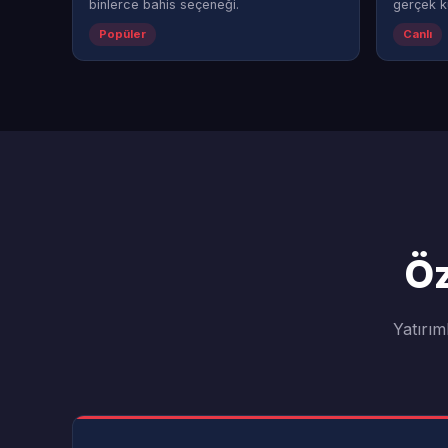
binlerce bahis seçeneği.
gerçek k
Popüler
Canlı
Öz
Yatırım