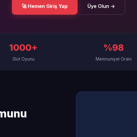
🚀 Hemen Giriş Yap
Üye Olun →
1000+
%98
Slot Oyunu
Memnuniyet Oranı
rmunu