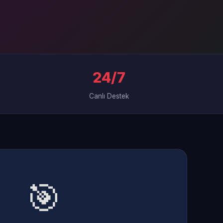
24/7
Canlı Destek
🎯