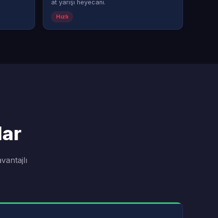
at yarışı heyecanı.
Hızlı
lar
vantajlı