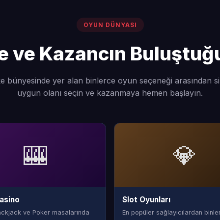
OYUN DÜNYASI
e ve Kazancın Buluştuğ
ke bünyesinde yer alan binlerce oyun seçeneği arasından s
uygun olanı seçin ve kazanmaya hemen başlayın.
🎰
💎
Casino
Slot Oyunları
lackjack ve Poker masalarında
En popüler sağlayıcılardan binle