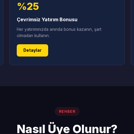
%25
Çevrimsiz Yatırım Bonusu
Her yatırımınızda anında bonus kazanın, şart
olmadan kullanın.
Detaylar
REHBER
Nasıl Üye Olunur?