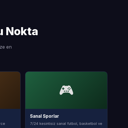
u Nokta
ize en
🎮
Sanal Sporlar
rce
7/24 kesintisiz sanal futbol, basketbol ve