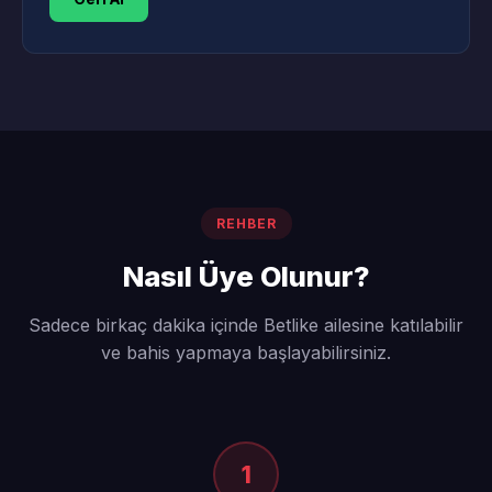
REHBER
Nasıl Üye Olunur?
Sadece birkaç dakika içinde Betlike ailesine katılabilir
ve bahis yapmaya başlayabilirsiniz.
1