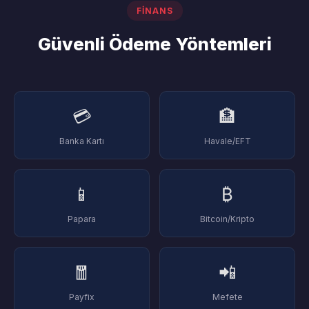
FINANS
Güvenli Ödeme Yöntemleri
💳
🏦
Banka Kartı
Havale/EFT
📱
₿
Papara
Bitcoin/Kripto
🧧
📲
Payfix
Mefete