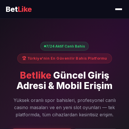
Bet
Like
7/24 Aktif Canlı Bahis
🏆 Türkiye'nin En Güvenilir Bahis Platformu
Betlike
Güncel Giriş
Adresi & Mobil Erişim
Yüksek oranlı spor bahisleri, profesyonel canlı
casino masaları ve en yeni slot oyunları — tek
platformda, tüm cihazlardan kesintisiz erişim.