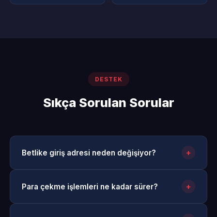
DESTEK
Sıkça Sorulan Sorular
+
Betlike giriş adresi neden değişiyor?
Türkiye'deki yasal düzenlemeler nedeniyle platform
+
Para çekme işlemleri ne kadar sürer?
adresimiz periyodik olarak güncellenmektedir. En
güncel linke her zaman bu sayfa üzerinden
Betlike üzerinden yapacağınız çekim talepleri,