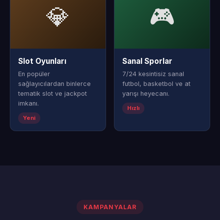
💎
🎮
Slot Oyunları
Sanal Sporlar
En popüler
7/24 kesintisiz sanal
sağlayıcılardan binlerce
futbol, basketbol ve at
tematik slot ve jackpot
yarışı heyecanı.
imkanı.
Hızlı
Yeni
KAMPANYALAR