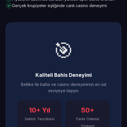
Gerçek krupiyeler eşliğinde canlı casino deneyimi
🎯
Kaliteli Bahis Deneyimi
Betlike ile bahis ve casino deneyiminizi en üst
seviyeye taşıyın.
10+ Yıl
50+
Sektör Tecrübesi
Farklı Ödeme
Yöntemi