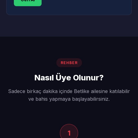
REHBER
Nasıl Üye Olunur?
Sadece birkaç dakika içinde Betlike ailesine katılabilir
ve bahis yapmaya başlayabilirsiniz.
1