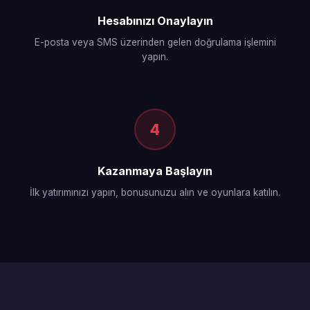
Hesabınızı Onaylayın
E-posta veya SMS üzerinden gelen doğrulama işlemini
yapın.
4
Kazanmaya Başlayın
İlk yatırımınızı yapın, bonusunuzu alın ve oyunlara katılın.