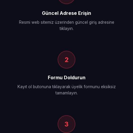
Güncel Adrese Erişin
Resmi web sitemiz üzerinden güncel giriş adresine
tıklayın.
2
Formu Doldurun
Kayıt ol butonuna tıklayarak üyelik formunu eksiksiz
tamamlayın.
3