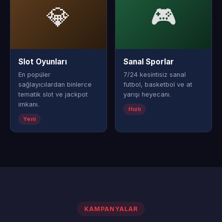
💎
🎮
Slot Oyunları
Sanal Sporlar
En popüler
7/24 kesintisiz sanal
sağlayıcılardan binlerce
futbol, basketbol ve at
tematik slot ve jackpot
yarışı heyecanı.
imkanı.
Hızlı
Yeni
KAMPANYALAR