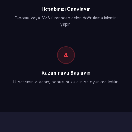
Hesabınızı Onaylayın
E-posta veya SMS üzerinden gelen doğrulama işlemini
yapın.
4
Kazanmaya Başlayın
İlk yatırımınızı yapın, bonusunuzu alın ve oyunlara katılın.