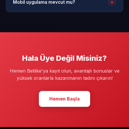
ulaşabilirsiniz.
+
Mobil uygulama mevcut mu?
seçtiğiniz yönteme bağlı olarak genellikle 15 ile 60
dakika arasında sonuçlanmaktadır.
Evet, sitemiz üzerinden hem Android hem de iOS
cihazlarınız için özel olarak geliştirilmiş mobil
uygulamalarımızı indirebilirsiniz.
Hala Üye Değil Misiniz?
Hemen Betlike'ya kayıt olun, avantajlı bonuslar ve
yüksek oranlarla kazanmanın tadını çıkarın!
Hemen Başla