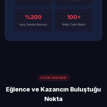
%200
100+
Hoş Geldin Bonusu
Anlık Canlı Bahis
OYUN DÜNYASI
Eğlence ve Kazancın Buluştuğu
Nokta