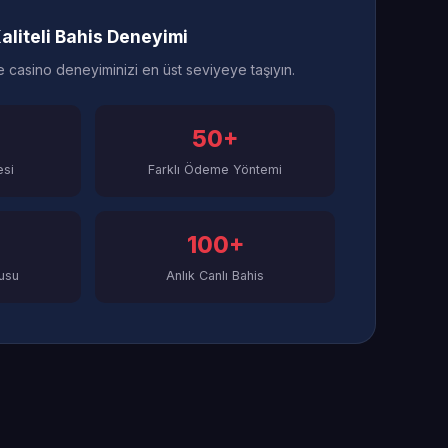
aliteli Bahis Deneyimi
ve casino deneyiminizi en üst seviyeye taşıyın.
50+
esi
Farklı Ödeme Yöntemi
100+
usu
Anlık Canlı Bahis