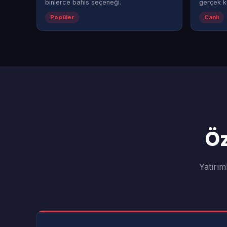
binlerce bahis seçeneği.
gerçek k
Popüler
Canlı
Öz
Yatırım