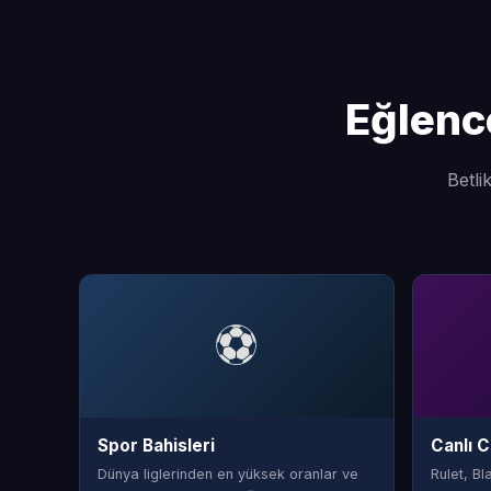
Eğlenc
Betli
⚽
Spor Bahisleri
Canlı 
Dünya liglerinden en yüksek oranlar ve
Rulet, B