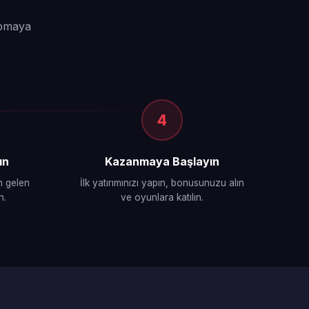
yapmaya
4
ın
Kazanmaya Başlayın
 gelen
İlk yatırımınızı yapın, bonusunuzu alın
n.
ve oyunlara katılın.