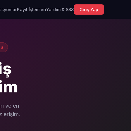
osyonlar
Kayıt İşlemleri
Yardım & SSS
Giriş Yap
mu
iş
şim
rı ve en
z erişim.