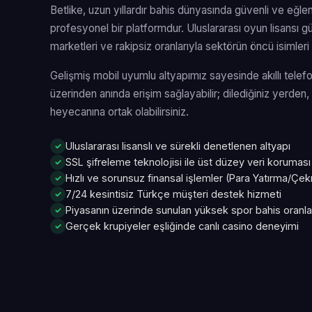
Betlike, uzun yıllardır bahis dünyasında güvenli ve eğle
profesyonel bir platformdur. Uluslararası oyun lisansı 
marketleri ve rakipsiz oranlarıyla sektörün öncü isimleri
Gelişmiş mobil uyumlu altyapımız sayesinde akıllı telef
üzerinden anında erişim sağlayabilir; dilediğiniz yerden,
heyecanına ortak olabilirsiniz.
Uluslararası lisanslı ve sürekli denetlenen altyapı
SSL şifreleme teknolojisi ile üst düzey veri koruması
Hızlı ve sorunsuz finansal işlemler (Para Yatırma/Çe
7/24 kesintisiz Türkçe müşteri destek hizmeti
Piyasanın üzerinde sunulan yüksek spor bahis oranla
Gerçek krupiyeler eşliğinde canlı casino deneyimi