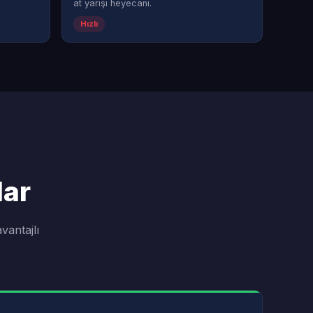
at yarışı heyecanı.
Hızlı
lar
vantajlı