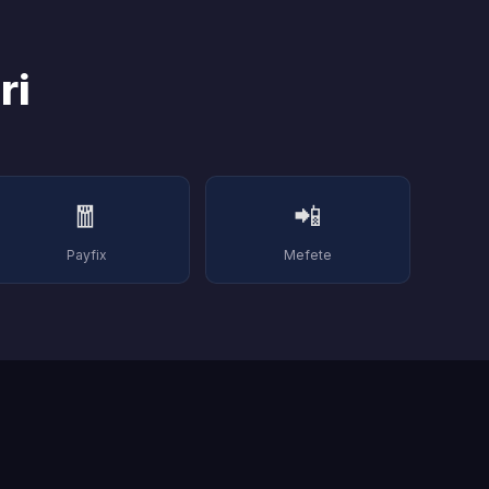
ri
🧧
📲
Payfix
Mefete