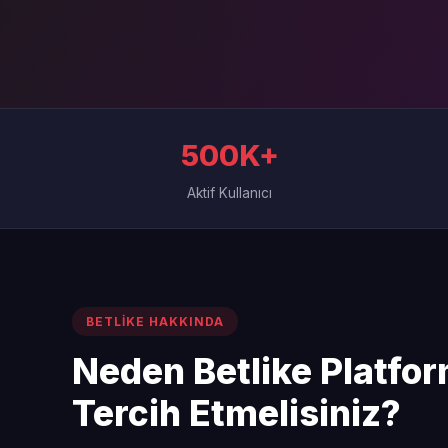
500K+
Aktif Kullanıcı
BETLIKE HAKKINDA
Neden Betlike Platfo
Tercih Etmelisiniz?